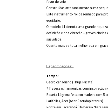
favor do veio.
Construídas artesanalmente numa pequena
Este instrumento foi desenhado para prop
equilíbrio.
O modelo L1 denota uma grande riqueza 
definição e boa vibração – graves cheios
suavidade.
Quanto mais se toca melhor soa em grava
Especificações:
Tampo:
Cedro canadiano (Thuja Plicata).
7 Travessas harmónicas com inspiração n
Roseta Lágrima feita em madeira com 5 an
Latifolia), Ácer (Acer Pseudoplatanus).
Ponte em Jacarandá (Dalbergia Nigra) em