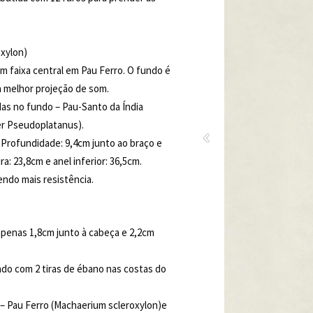
oxylon)
 faixa central em Pau Ferro. O fundo é
 melhor projeção de som.
as no fundo – Pau-Santo da Índia
cer Pseudoplatanus).
Profundidade: 9,4cm junto ao braço e
a: 23,8cm e anel inferior: 36,5cm.
ndo mais resistência.
penas 1,8cm junto à cabeça e 2,2cm
ado com 2 tiras de ébano nas costas do
– Pau Ferro (Machaerium scleroxylon)e