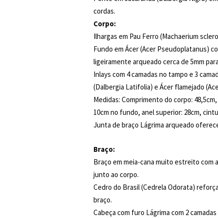
cordas.
Corpo:
Ilhargas em Pau Ferro (Machaerium scler
Fundo em Ácer (Acer Pseudoplatanus) com
ligeiramente arqueado cerca de 5mm para
Inlays com 4 camadas no tampo e 3 camad
(Dalbergia Latifolia) e Ácer flamejado (A
Medidas: Comprimento do corpo: 48,5cm, 
10cm no fundo, anel superior: 28cm, cintur
Junta de braço Lágrima arqueado oferece
Braço:
Braço em meia-cana muito estreito com a
junto ao corpo.
Cedro do Brasil (Cedrela Odorata) reforç
braço.
Cabeça com furo Lágrima com 2 camadas 